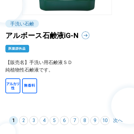
手洗い石鹸
アルボース石鹸液iG-N
【販売名】手洗い用石鹸液ＳＤ
純植物性石鹸液です。
1
2
3
4
5
6
7
8
9
10
次へ