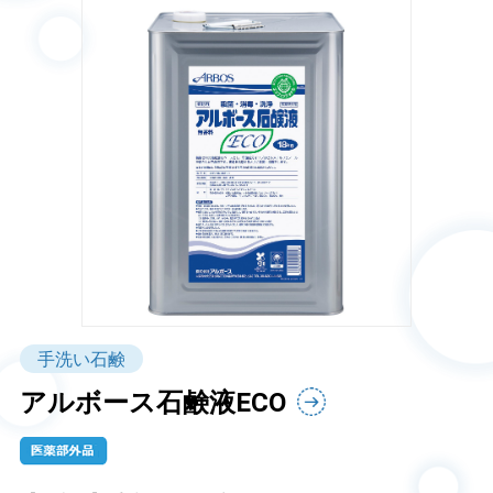
手洗い石鹸
アルボース石鹸液ECO