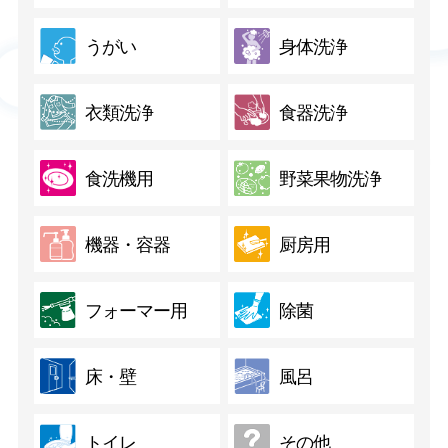
うがい
身体洗浄
衣類洗浄
食器洗浄
食洗機用
野菜果物洗浄
機器・容器
厨房用
フォーマー用
除菌
床・壁
風呂
トイレ
その他