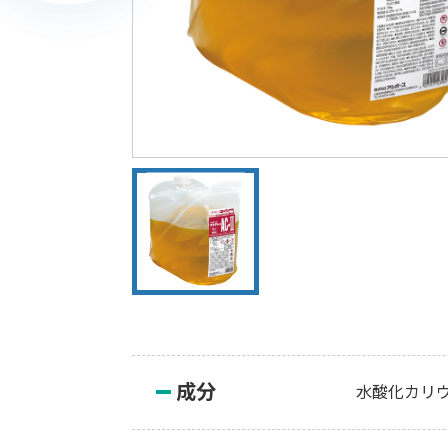
成分
水酸化カリ