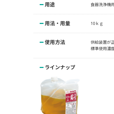
用途
食器洗浄機
用法・用量
10ｋｇ
使用方法
供給装置が
標準使用濃度0
ラインナップ