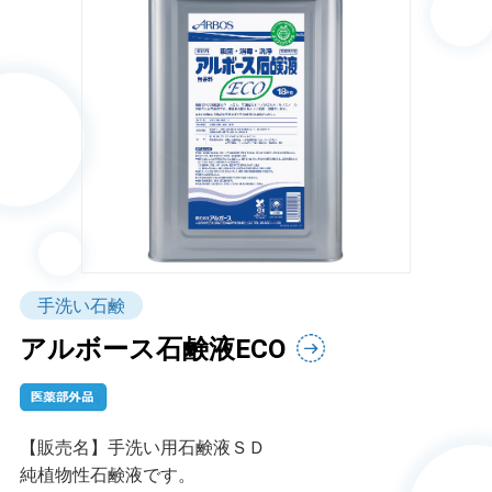
手洗い石鹸
アルボース石鹸液ECO
【販売名】手洗い用石鹸液ＳＤ
純植物性石鹸液です。