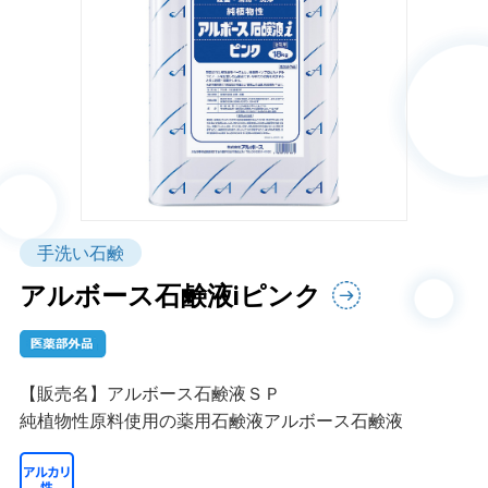
手洗い石鹸
アルボース石鹸液iピンク
【販売名】アルボース石鹸液ＳＰ
純植物性原料使用の薬用石鹸液アルボース石鹸液