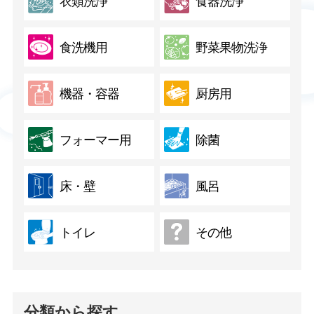
衣類洗浄
食器洗浄
食洗機用
野菜果物洗浄
機器・容器
厨房用
フォーマー用
除菌
床・壁
風呂
トイレ
その他
分類から探す