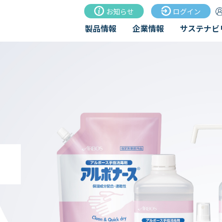
お知らせ
ログイン
製品情報
企業情報
サステナビ
年
】
には、
します。