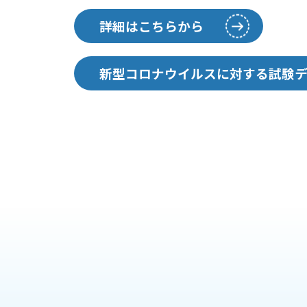
ハンドドライヤー再稼働に関する情報は
手洗用消毒石鹸液を開発しました。
採用情報はこちら
下記バナーから。
詳細はこちらから
詳細はこちらから
詳細はこちらから
詳細はこちらから
三菱ハンドドライヤー
新型コロナウイルスに対する試験
ジェットタオルはこちらから