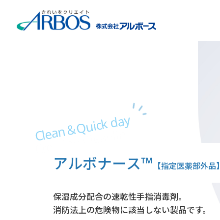
二度拭き不要でお手入れ簡単
Clean＆Quick day
Pioneer Of Liquid Soap
Creating Cleanliness
Arbos e-learning system
ハンドドライヤーの
RECRUIT
™
アルボナース
石鹸液を作り続けて75
清掃・除菌にもおすすめ
【指定医薬部外品
きれいをクリエイト
eラーニングシステム
採用情報
保湿成分配合の速乾性手指消毒剤。
ハンドドライヤーを久しぶりに使用される際
株式会社アルボースは、
アルボースは、清潔で
消防法上の危険物に該当しない製品です。
サニセイバーでの清掃・除菌がおすすめ。
1951年（昭和26年）にわが国で初めて
場所、時間に左右されない教育機会を提供致
安全・快適な環境づくりに貢献します。