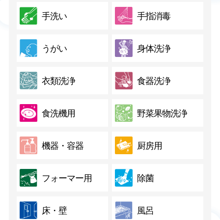
手洗い
手指消毒
うがい
身体洗浄
衣類洗浄
食器洗浄
食洗機用
野菜果物洗浄
機器・容器
厨房用
フォーマー用
除菌
床・壁
風呂