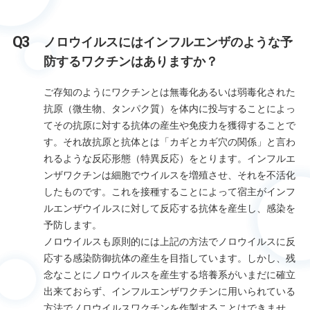
ノロウイルスにはインフルエンザのような予
防するワクチンはありますか？
ご存知のようにワクチンとは無毒化あるいは弱毒化された
抗原（微生物、タンパク質）を体内に投与することによっ
てその抗原に対する抗体の産生や免疫力を獲得することで
す。それ故抗原と抗体とは「カギとカギ穴の関係」と言わ
れるような反応形態（特異反応）をとります。インフルエ
ンザワクチンは細胞でウイルスを増殖させ、それを不活化
したものです。これを接種することによって宿主がインフ
ルエンザウイルスに対して反応する抗体を産生し、感染を
予防します。
ノロウイルスも原則的には上記の方法でノロウイルスに反
応する感染防御抗体の産生を目指しています。しかし、残
念なことにノロウイルスを産生する培養系がいまだに確立
出来ておらず、インフルエンザワクチンに用いられている
方法でノロウイルスワクチンを作製することはできませ