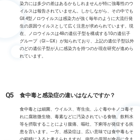
染力には多少の差はあるかもしれませんが特に強毒性のウ
イルスは報告されていません。しかしながら、その中でも
GII.4型ノロウイルスは感染力が強く毎年のように大流行発
生の原因ウイルスとして広く注意が求められています。現
在、ノロウイルスは48の遺伝子型を構成する10の遺伝子
グループ（GI～GX）が知られており、上記の遺伝子型以外
のどの遺伝子型が人に感染力を持つのか現在研究が進めら
れています。
食中毒と感染症の違いはなんですか？
食中毒とは細菌、ウイルス、寄生虫、ふぐ毒やキノコ毒そ
れに腐敗微生物、毒素などに汚染されている食物、飲料水
等を摂取することにより腹痛、嘔吐、下痢等が発症する疾
患を言います。一方、感染症は、広い意味では食中毒もそ
の範疇に入ると考えられますが、病気の原因が食品に含ま