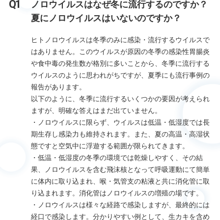
ノロウイルスはなぜ冬に流行するのですか？
夏にノロウイルスはいないのですか？
ヒトノロウイルスは冬季のみに感染・流行するウイルスで
はありません。このウイルスが原因の冬季の感染性胃腸炎
や食中毒の発生数が格別に多いことから、冬季に流行する
ウイルスのように思われがちですが、夏季にも流行事例の
報告があります。
以下のように、冬季に流行するいくつかの要因が考えられ
ますが、明確な答えはまだ出ていません。
・ノロウイルスに限らず、ウイルスは低温・低湿度では長
期生存し感染力も維持されます。また、夏の高温・高湿状
態ですと空気中に浮遊する範囲が限られてきます。
・低温・低湿度の冬季の環境では乾燥しやすく、その結
果、ノロウイルスを含む飛沫核となって呼吸運動にて簡単
に体内に取り込まれ、喉・気管支の粘液と共に消化管に取
り込まれます。消化管はノロウイルスの増殖の場です。
・ノロウイルスは様々な経路で感染しますが、最終的には
経口で感染します。分かりやすい例として、生カキを含め