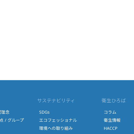
サステナビリティ
衛生ひろば
営理念
SDGs
コラム
点 / グループ
エコフェッショナル
衛生情報
環境への取り組み
HACCP