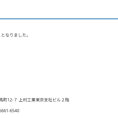
て
ととなりました。
馬町
12-
７ 上村工業東京支社ビル２階
6661-6540