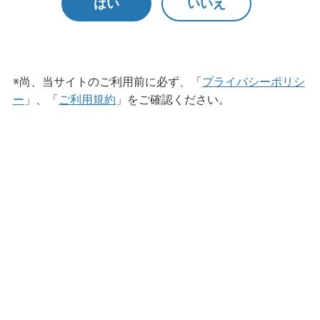
はい
いいえ
ステンレスカゴ
※尚、当サイトのご利用前に必ず、「
プライバシーポリシ
ー
」、「
ご利用規約
」をご確認ください。